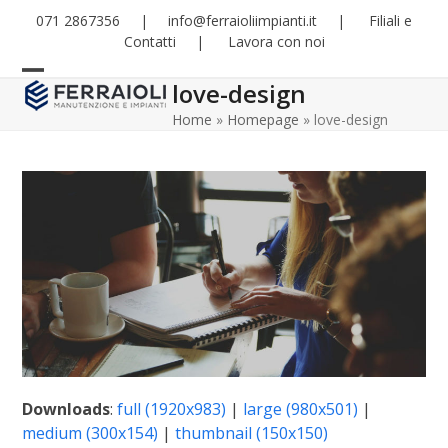
Skip
071 2867356
|
info@ferraioliimpianti.it
|
Filiali e
to
Contatti
|
Lavora con noi
content
love-design
Open
Close
Home
»
Homepage
»
love-design
mobile
mobile
menu
menu
Downloads
:
full (1920x983)
|
large (980x501)
|
medium (300x154)
|
thumbnail (150x150)