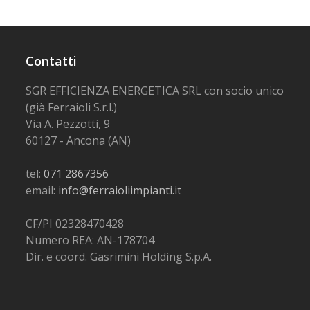
Contatti
SGR EFFICIENZA ENERGETICA SRL con socio unico
(già Ferraioli S.r.l.)
Via A. Pezzotti, 9
60127 - Ancona (AN)
tel:
071 2867356
email:
info@ferraioliimpianti.it
CF/PI 02328470428
Numero REA: AN-178704
Dir. e coord. Gasrimini Holding S.p.A.