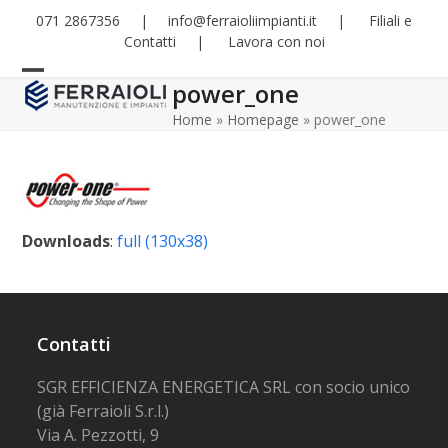
Skip
071 2867356
|
info@ferraioliimpianti.it
|
Filiali e
to
Contatti
|
Lavora con noi
content
power_one
Open
Close
Home
»
Homepage
»
power_one
mobile
mobile
menu
menu
Downloads
:
full (130x38)
Contatti
SGR EFFICIENZA ENERGETICA SRL con socio unico
(già Ferraioli S.r.l.)
Via A. Pezzotti, 9