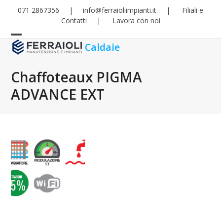
Skip
071 2867356
|
info@ferraioliimpianti.it
|
Filiali e
to
Contatti
|
Lavora con noi
content
Open
Close
Caldaie
mobile
mobile
Chaffoteaux PIGMA
menu
menu
ADVANCE EXT