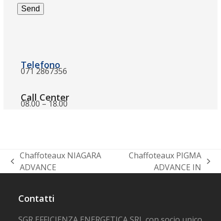
Telefono
071 2867356
Call Center
08.00 – 18.00
Chaffoteaux NIAGARA
Chaffoteaux PIGMA
post
articolo
ADVANCE
ADVANCE IN
precedente:
successivo:
Contatti
SGR EFFICIENZA ENERGETICA SRL con socio unico